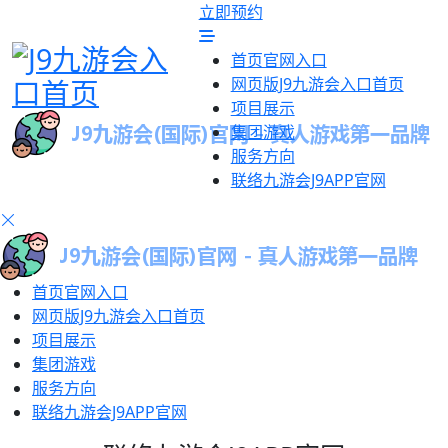
立即预约
首页官网入口
网页版J9九游会入口首页
项目展示
集团游戏
服务方向
联络九游会J9APP官网
首页官网入口
网页版J9九游会入口首页
项目展示
集团游戏
服务方向
联络九游会J9APP官网