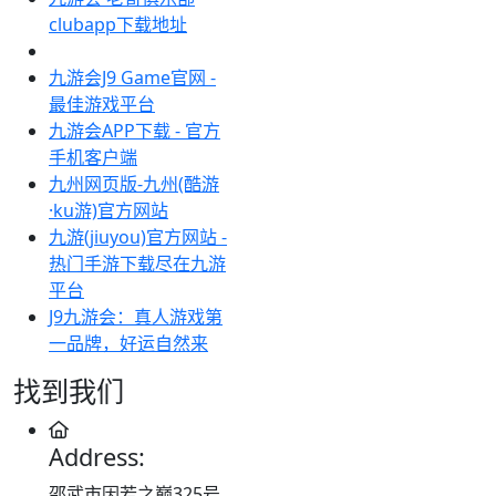
clubapp下载地址
九游会J9 Game官网 -
最佳游戏平台
九游会APP下载 - 官方
手机客户端
九州网页版-九州(酷游
·ku游)官方网站
九游(jiuyou)官方网站 -
热门手游下载尽在九游
平台
J9九游会：真人游戏第
一品牌，好运自然来
找到我们
Address:
邵武市因若之巅325号