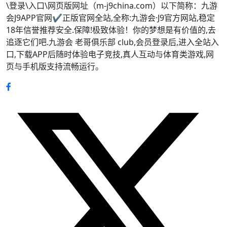
\登录\入口\网页版网址（m-j9china.com）以下简称：九游
会J9APP官网✔正版官网全站,全称:九游会·J9官方网站,稳定
18年信誉推荐安全.保障!极致体验！你的梦想是有价值的,去
追逐它们吧.九游会 老哥俱乐部 club,会员登录后,进入全站入
口,下载APP后随时体验电子竞技,真人互动与体育类游戏,网
页与手机版支持流畅运行。