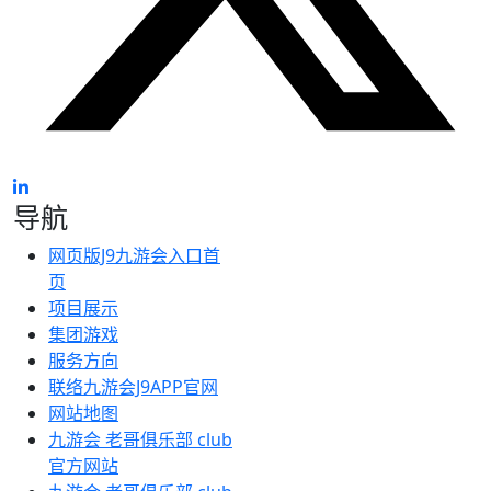
导航
网页版J9九游会入口首
页
项目展示
集团游戏
服务方向
联络九游会J9APP官网
网站地图
九游会 老哥俱乐部 club
官方网站