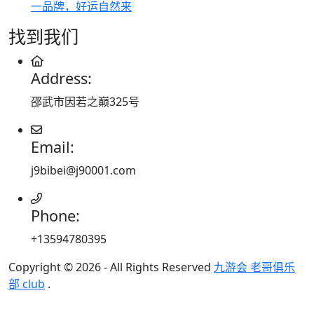
一品牌，好运自然来
找到我们
Address:
邵武市因若之巅325号
Email:
j9bibei@j90001.com
Phone:
+13594780395
Copyright © 2026 - All Rights Reserved
九游会 老哥俱乐
部 club
.