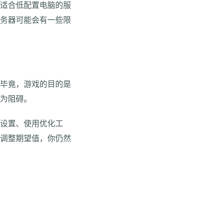
些适合低配置电脑的服
服务器可能会有一些限
。毕竟，游戏的目的是
成为阻碍。
戏设置、使用优化工
及调整期望值，你仍然