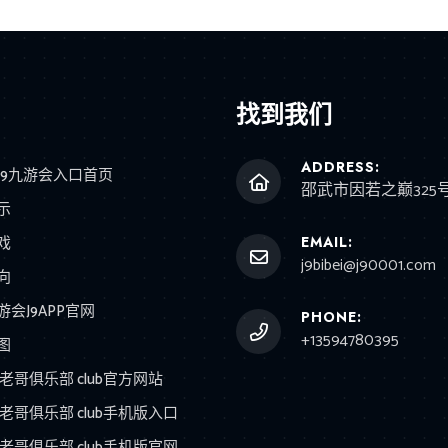
找到我们
ADDRESS:
J9九游会入口首页
邵武市因若之巅325
示
戏
EMAIL:
j9bibei@j90001.com
向
会J9APP官网
PHONE:
+13594780395
图
老哥俱乐部 club官方网站
老哥俱乐部 club手机版入口
老哥俱乐部 club手机版官网