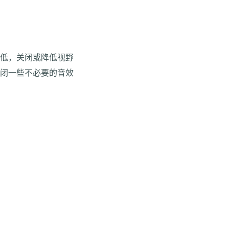
最低，关闭或降低视野
关闭一些不必要的音效