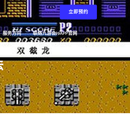
立即预约
服务方向
联络九游会J9APP官网
法