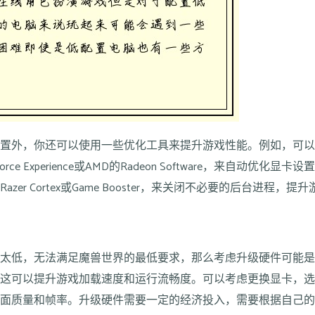
设置外，你还可以使用一些优化工具来提升游戏性能。例如，可
orce Experience或AMD的Radeon Software，来自动优
zer Cortex或Game Booster，来关闭不必要的后台进程，提
在太低，无法满足魔兽世界的最低要求，那么考虑升级硬件可能
，这可以提升游戏加载速度和运行流畅度。可以考虑更换显卡，
画面质量和帧率。升级硬件需要一定的经济投入，需要根据自己